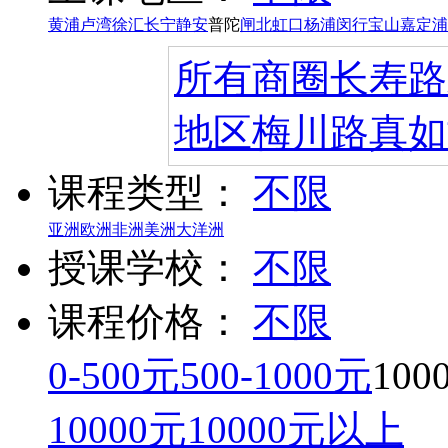
黄浦
卢湾
徐汇
长宁
静安
普陀
闸北
虹口
杨浦
闵行
宝山
嘉定
浦
所有商圈
长寿路
地区
梅川路
真如
课程类型：
不限
亚洲
欧洲
非洲
美洲
大洋洲
授课学校：
不限
课程价格：
不限
0-500元
500-1000元
100
10000元
10000元以上