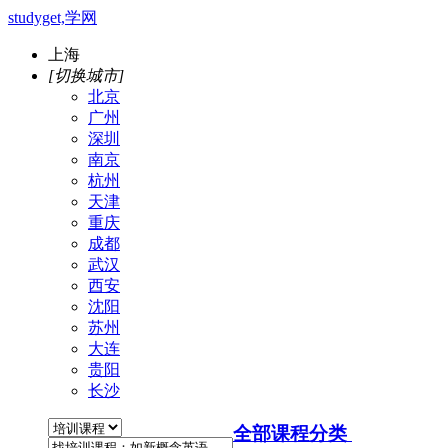
studyget,学网
上海
[切换城市]
北京
广州
深圳
南京
杭州
天津
重庆
成都
武汉
西安
沈阳
苏州
大连
贵阳
长沙
全部课程分类