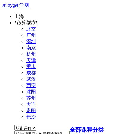
studyget,学网
上海
[切换城市]
北京
广州
深圳
南京
杭州
天津
重庆
成都
武汉
西安
沈阳
苏州
大连
贵阳
长沙
全部课程分类