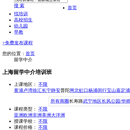
搜 索
首页
找培训
高校招生
幼儿园
早教
+免费发布课程
您的位置：
首页
留学中介
上海留学中介培训班
上课地区：
不限
黄浦
卢湾
徐汇
长宁
静安
普陀
闸北
虹口
杨浦
闵行
宝山
嘉定
浦
所有商圈
长寿路
武宁地区
长风公园/华
课程类型：
不限
亚洲
欧洲
非洲
美洲
大洋洲
授课学校：
不限
课程价格：
不限