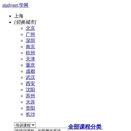
studyget,学网
上海
[切换城市]
北京
广州
深圳
南京
杭州
天津
重庆
成都
武汉
西安
沈阳
苏州
大连
贵阳
长沙
全部课程分类