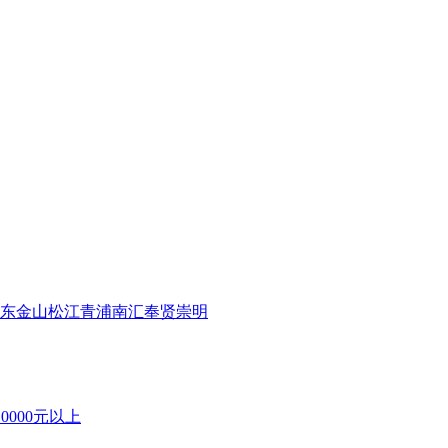
东
金山
松江
青浦
南汇
奉贤
崇明
10000元以上