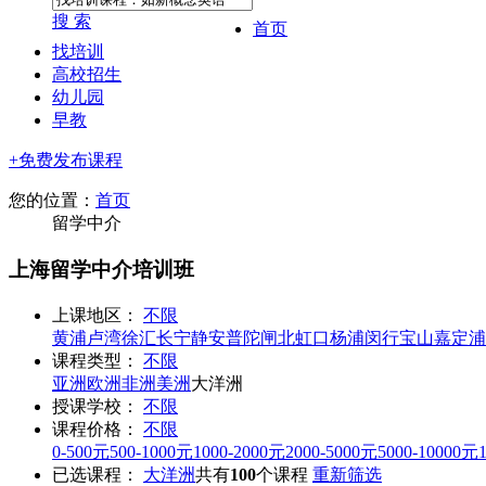
搜 索
首页
找培训
高校招生
幼儿园
早教
+免费发布课程
您的位置：
首页
留学中介
上海留学中介培训班
上课地区：
不限
黄浦
卢湾
徐汇
长宁
静安
普陀
闸北
虹口
杨浦
闵行
宝山
嘉定
浦
课程类型：
不限
亚洲
欧洲
非洲
美洲
大洋洲
授课学校：
不限
课程价格：
不限
0-500元
500-1000元
1000-2000元
2000-5000元
5000-10000元
已选课程：
大洋洲
共有
100
个课程
重新筛选