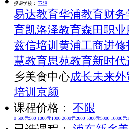
授课学校：
不限
易达教育
华浦教育
财务
育
凯洛泽教育
森田职业
兹信培训
黄浦工商进修
慧教育
思苑教育
新时代
乡美食中心
成长未来外
培训
京颜
课程价格：
不限
0-500元
500-1000元
1000-2000元
2000-5000元
5000-10000元