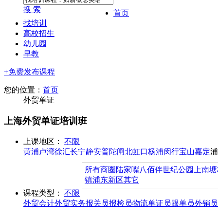
搜 索
首页
找培训
高校招生
幼儿园
早教
+免费发布课程
您的位置：
首页
外贸单证
上海外贸单证培训班
上课地区：
不限
黄浦
卢湾
徐汇
长宁
静安
普陀
闸北
虹口
杨浦
闵行
宝山
嘉定
浦
所有商圈
陆家嘴
八佰伴
世纪公园
上南
塘
镇
浦东新区其它
课程类型：
不限
外贸会计
外贸实务
报关员
报检员
物流
单证员
跟单员
外销员