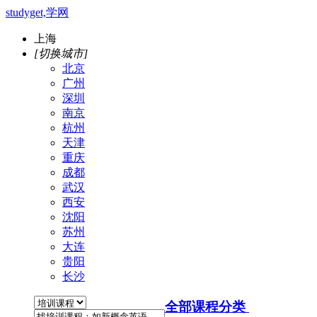
studyget,学网
上海
[切换城市]
北京
广州
深圳
南京
杭州
天津
重庆
成都
武汉
西安
沈阳
苏州
大连
贵阳
长沙
全部课程分类