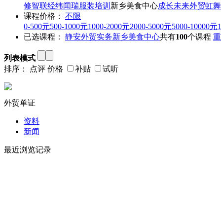
修
智联经纬
闻瑞服装培训
新乡美食中心
成长未来外贸
虹舞
课程价格：
不限
0-500元
500-1000元
1000-2000元
2000-5000元
5000-10000元
已选课程：
静安
外贸实务
新乡美食中心
共有
100
个课程
重
列表模式
排序：
点评
价格
补贴
试听
外贸单证
资料
新闻
最近浏览记录