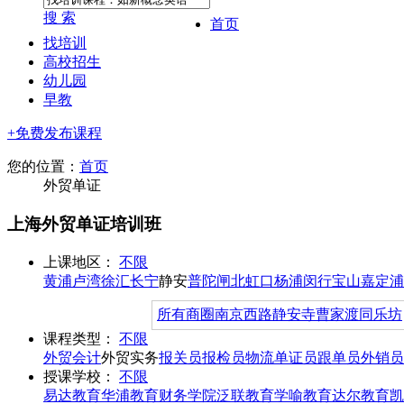
搜 索
首页
找培训
高校招生
幼儿园
早教
+免费发布课程
您的位置：
首页
外贸单证
上海外贸单证培训班
上课地区：
不限
黄浦
卢湾
徐汇
长宁
静安
普陀
闸北
虹口
杨浦
闵行
宝山
嘉定
浦
所有商圈
南京西路
静安寺
曹家渡
同乐坊
课程类型：
不限
外贸会计
外贸实务
报关员
报检员
物流
单证员
跟单员
外销员
授课学校：
不限
易达教育
华浦教育
财务学院
泛联教育
学喻教育
达尔教育
凯