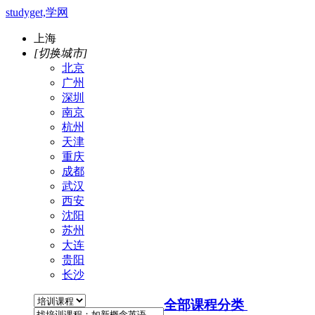
studyget,学网
上海
[切换城市]
北京
广州
深圳
南京
杭州
天津
重庆
成都
武汉
西安
沈阳
苏州
大连
贵阳
长沙
全部课程分类