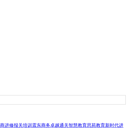
商进修
报关培训
震东商务
卓越通关
智慧教育
思苑教育
新时代进