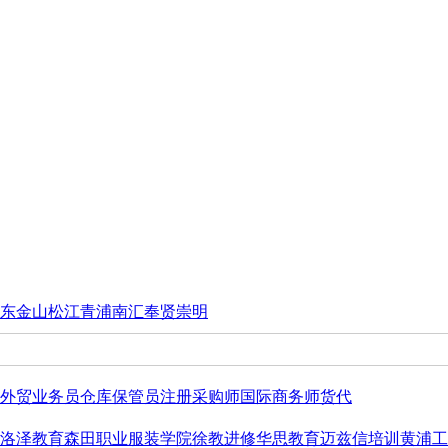
东
金山
松江
青浦
南汇
奉贤
崇明
外贸业务员
仓库保管员
注册采购师
国际商务师
货代
洛泽教育
森田职业
服装学院
徐教进修
华思教育
迈兹信培训
黄浦工