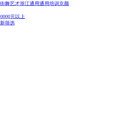
街舞
艺才
浙江通用
通用培训
京颜
10000元以上
新筛选