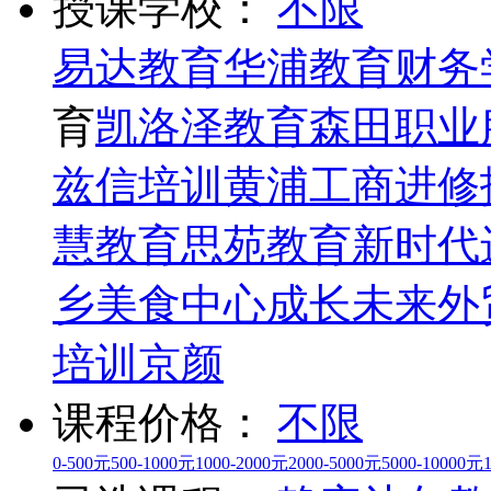
授课学校：
不限
易达教育
华浦教育
财务
育
凯洛泽教育
森田职业
兹信培训
黄浦工商进修
慧教育
思苑教育
新时代
乡美食中心
成长未来外
培训
京颜
课程价格：
不限
0-500元
500-1000元
1000-2000元
2000-5000元
5000-10000元