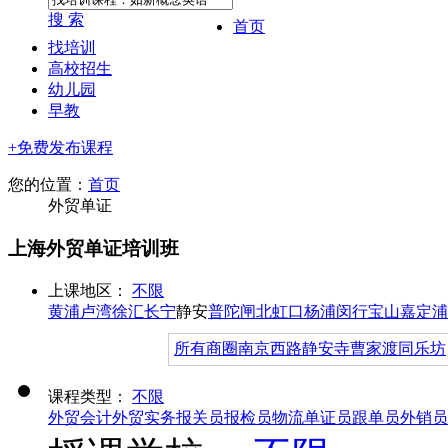
搜 索
首页
找培训
高校招生
幼儿园
早教
+免费发布课程
您的位置：
首页
外贸单证
上海外贸单证培训班
上课地区：
不限
黄浦
卢湾
徐汇
长宁
静安
普陀
闸北
虹口
杨浦
闵行
宝山
嘉定
浦
所有商圈
南京西路
静安寺
曹家渡
同乐坊
课程类型：
不限
外贸会计
外贸实务
报关员
报检员
物流
单证员
跟单员
外销员