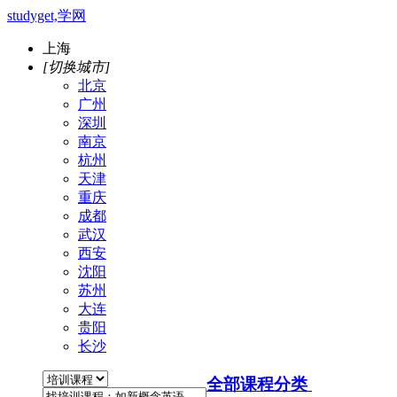
studyget,学网
上海
[切换城市]
北京
广州
深圳
南京
杭州
天津
重庆
成都
武汉
西安
沈阳
苏州
大连
贵阳
长沙
全部课程分类