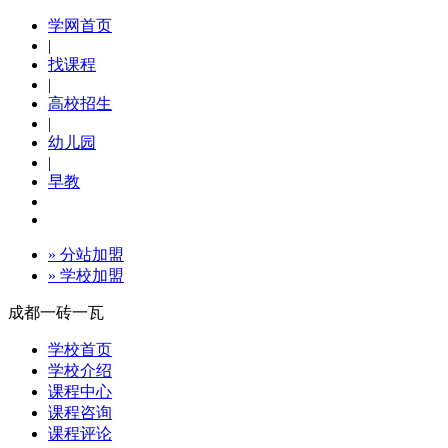
学网首页
|
找课程
|
高校招生
|
幼儿园
|
早教
» 分站加盟
» 学校加盟
成都一砖一瓦
学校首页
学校介绍
课程中心
课程咨询
课程评论