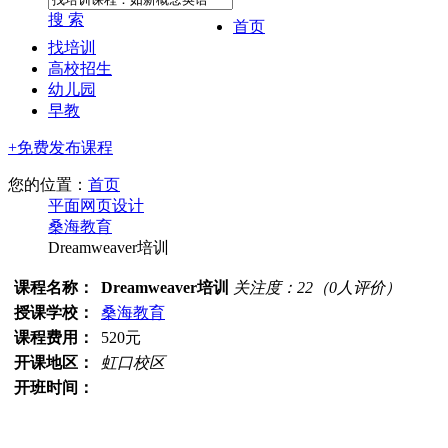
搜 索
首页
找培训
高校招生
幼儿园
早教
+免费发布课程
您的位置：
首页
平面网页设计
桑海教育
Dreamweaver培训
课程名称：
Dreamweaver培训
关注度：
22
（
0
人评价）
授课学校：
桑海教育
课程费用：
520元
开课地区：
虹口校区
开班时间：