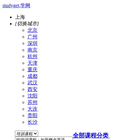
studyget,学网
上海
[切换城市]
北京
广州
深圳
南京
杭州
天津
重庆
成都
武汉
西安
沈阳
苏州
大连
贵阳
长沙
全部课程分类