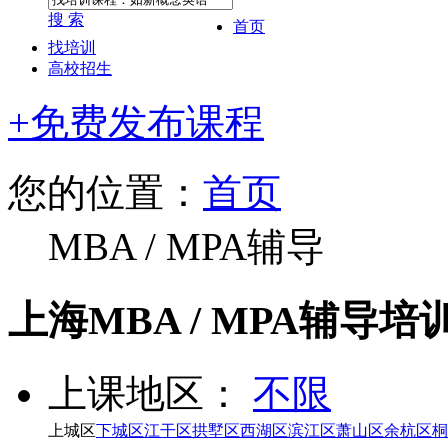
搜 索
首页
找培训
高校招生
+免费发布课程
您的位置：
首页
MBA / MPA辅导
上海MBA / MPA辅导培
上课地区：
不限
上城区
下城区
江干区
拱墅区
西湖区
滨江区
萧山区
余杭区
桐