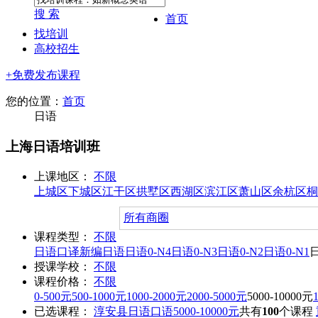
搜 索
首页
找培训
高校招生
+免费发布课程
您的位置：
首页
日语
上海日语培训班
上课地区：
不限
上城区
下城区
江干区
拱墅区
西湖区
滨江区
萧山区
余杭区
桐
所有商圈
课程类型：
不限
日语口译
新编日语
日语0-N4
日语0-N3
日语0-N2
日语0-N1
授课学校：
不限
课程价格：
不限
0-500元
500-1000元
1000-2000元
2000-5000元
5000-10000元
已选课程：
淳安县
日语口语
5000-10000元
共有
100
个课程