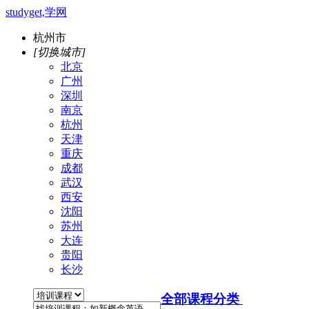
studyget,学网
杭州市
[切换城市]
北京
广州
深圳
南京
杭州
天津
重庆
成都
武汉
西安
沈阳
苏州
大连
贵阳
长沙
全部课程分类