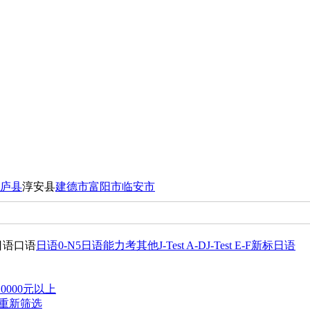
庐县
淳安县
建德市
富阳市
临安市
日语口语
日语0-N5
日语能力考其他
J-Test A-D
J-Test E-F
新标日语
10000元以上
重新筛选