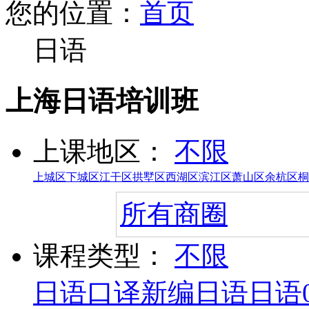
您的位置：
首页
日语
上海日语培训班
上课地区：
不限
上城区
下城区
江干区
拱墅区
西湖区
滨江区
萧山区
余杭区
桐
所有商圈
课程类型：
不限
日语口译
新编日语
日语0