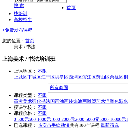
搜 索
首页
找培训
高校招生
+免费发布课程
您的位置：
首页
美术 / 书法
上海美术 / 书法培训班
上课地区：
不限
上城区
下城区
江干区
拱墅区
西湖区
滨江区
萧山区
余杭区
桐
所有商圈
课程类型：
不限
高考美术强化
书法
国画
油画
装饰油画
雕塑
艺术浮雕
色彩水
授课学校：
不限
课程价格：
不限
0-500元
500-1000元
1000-2000元
2000-5000元
5000-10000元
已选课程：
临安市
手绘动漫
共有
100
个课程
重新筛选