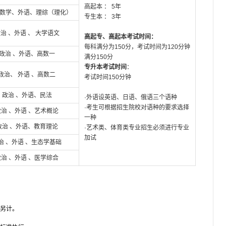
高起本 ： 5年
数学、外语、理综（理化）
专生本 ： 3年
治 、外语 、 大学语文
高起专、高起本考试时间：
每科满分为
150
分，考试时间为
120
分钟
政治 、外语、高数一
满分
150
分
专升本考试时间
：
政治、 外语 、高数二
考试时间
150
分钟
政治 、外语、民法
·外语设英语、日语、俄语三个语种
·考生可根据招生院校对语种的要求选择
政治 、外语 、艺术概论
一种
政治 、外语、教育理论
·艺术类、体育类专业招生必须进行专业
加试
治 、外语 、生态学基础
政治 、外语 、医学综合
另计。