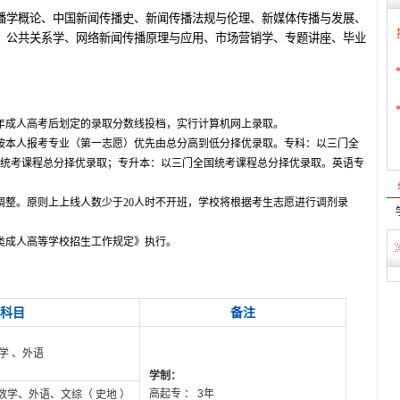
播学概论、中国新闻传播史、新闻传播法规与伦理、新媒体传播与发展、
、公共关系学、网络新闻传播原理与应用、市场营销学、专题讲座、毕业
年成人高考后划定的录取分数线投档，实行计算机网上录取。
按本人报考专业（第一志愿）优先由总分高到低分择优录取。专科：以三门全
统考课程总分择优录取；专升本：以三门全国统考课程总分择优录取。英语专
整。原则上上线人数少于20人时不开班，学校将根据考生志愿进行调剂录
类成人高等学校招生工作规定》执行。
科目
备注
学 、外语
学制：
高起专 ： 3年
数学、外语、文综（ 史地 ）