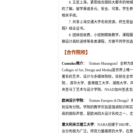
6. 立足上海，紧密结合国际大都市的地域
的了解。留学渠道多元、安全、可靠，学生参
相关手续。
7. 共享上海交通大学名校资源，终生受益
程》结业证书。
8. 团体班收费，小班制精致教学，课程服
期设计高阶进修等各类课程，方便不同学员选
【合作院校】
Cumulus简介
：（Istituto Marangoni）全称为国际
Colleges of Art, Design and 
著名的艺术、设计与多媒体院校，目前在全世
院 、清华大学、香港理工大学、湖南大学、
央圣马丁艺术与设计学院、NSAD加州圣迭
欧洲设计学院
：（Istituto Europeo 
别设有分院。学院的教学宗旨是强调知识和实
高的国际声誉，是欧洲四大设计名校之一，尤
意大利米兰理工大学
：NABA创建于186
业分布极为广泛，师资力量雄厚的大学，在意