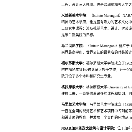
工程，设计三大领域。也是欧洲前20强大学
米兰新美术学院
：（Istituto Maran
精神的艺术学府，也是富有活力的艺术文化中
士研究生课程；涉及视觉艺术、设计、时装设
是米兰新美院的目标。
马兰戈尼学院
：（Istituto Marango
尚界最高学府，世界公认的最著名的时装设计
福尔茅斯大学
：福尔茅斯大学学院成立于19
院在2005年3月经过认证可授予学位，并于
院开设了多个本科和研究生专业。
格拉摩根大学
：格拉摩根大学-University
建校以来，一直提供着诸多的课程和培训，同
马里兰艺术学院
：马里兰艺术学院成立于18
一直在全国的视觉艺术和艺术项目中名列前茅
和设计师的教育，并发展一个合作的环境从而
NSAD加州圣迭戈建筑与设计学院
：位于加利