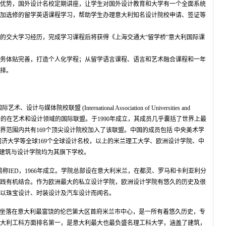
优势，国外设计名校定期讲座，让学生对国外设计教育和大学有一个全面系统
加选修的留学英语课程学习，帮助学生办理意大利知名设计院校申请、签证等
的交大学习经历，完成学习课程后将获得《上海交通大“留学桥”意大利国际课
务体贴完善，打造个人化学程；从留学语言课程、语言和艺术融合课程和一年
择。
艺术、设计与媒体院校联盟 (International Association of Universities and
Media)是世界上唯一的在艺术和设计领域的国际联盟。于1990年成立，其成员几乎囊括了世界上最
界范围内共有169个顶尖设计院校加入了该联盟。中国的成员包括 中央美术学
同济大学等全球169个全球设计名校，以上的米兰理工大学、欧洲设计学院、中
戈建筑与设计学院均为其旗下学校。
di Design）简称IED，1966年成立。学院总部设在意大利米兰，在都灵、罗马和卡利亚利分
践有机结合。作为欧洲最大的私立设计学院，欧洲设计学院有悠久的历史及很
以珠宝设计、时装设计及汽车设计而闻名。
3年，坐落在意大利最富饶的伦巴第大区首府米兰市中心，是一所有着悠久历史，专
大利工科方面排名第一，是意大利最大也最负盛名理工科大学，涵盖了建筑，