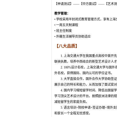
【申请测试】——【中方面试】——【艺术测
教学管理：
• 学校采用半封闭式教育管理方式，享有上
• 一周五天制课程
• 班主任制度
• 外籍生活辅导员协助适应
【八大品质】
1. 上海交通大学在我国重点高校中首开先
联袂执教，培养中西结合的新型艺术设计人才
2. 100%设计名校，上海交通大学与国
外名校，获得国际、国内认可的学位证书。
3. 大学直接合作，国外合作大学协助签证
展示自己的特长和能力，从而加强了面试官对
4. 国内学习缩短留学时间、降低出国留学
学习顶尖艺术设计的平台。按照欧洲法律的规
减轻留学生的家庭负担。
5. 语言培训+院校申请+签证办理+境外
和家长一个全程无忧感受。