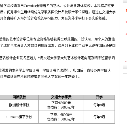
学院校均来自Cumulus全球著名的艺术、设计与多媒体院校，本科精品班安
后，优秀毕业生可继续优先录取各国设计名校硕士学位课程。经过在交通大学
具备直接升入海外设计名校的学习能力，为在海外求学打下夯实的基础。
高质量的艺术设计学位和专业资格能够获得全球范围的广泛认可，为个人的潜能
全球化艺术设计人才教育的角度出发，该系列专业的毕业生无论在国际还是国
内著名设计企业联名签署为上海交通大学意大利艺术设计定向班及精品班留学归
校颁发的本科学士学位证书，学位证书全球通行，归国后可直接办理学位认
可申请继续在所读院校或者其他大学就读一年制硕士。
国际院校
交通大学学费
开学
学费
:68000
元
欧洲设计学院
每年
9
月
住宿费：
3000
元
/
年
学费：
68000
元
Cumulus
旗下学校
每年
9
月
住宿费：
3000
元
/
年