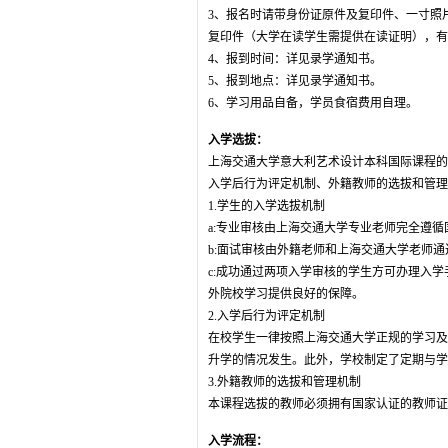
3、报名时请带身份证原件及复印件、一寸照
复印件（大学在读学生需提供在读证明），有
4、报到时间：详见录学通知书。
5、报到地点：详见录学通知书。
6、学习用品自备，学员食宿费用自理。
入学选拔：
上海交通大学意大利艺术设计本科国际课程的
入学后行为评定机制、外籍教师的选拔和管理
1.学生的入学选拔机制
a:专业审核由上海交通大学专业老师完全遵
b:面试审核由外籍老师和上海交通大学老师
c:成功通过两项入学审核的学生方可办理入
外院校学习提供良好的保障。
2.入学后行为评定机制
在校学生一律按照上海交通大学正规的学习及
升学的情况发生。此外，学校制定了定期与学
3.外籍教师的选拔和管理机制
本课程选拔的教师必须拥有国家认证的教师证书（
入学流程：