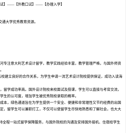
试】——【外教口试】——【办理入学】
海交通大学优秀教育资源。
河专注意大利艺术设计留学，教学实践经验丰富，教学管理严格，与国外师资
。
外名校建立良好的合作关系，为学生申请一流艺术设计院校提供保证，成功入读海
，留学成功率高。国外设计院校来校面试及授课，学生可以直接与考官交流，
学生的认可度，增加学生被优秀院校录取的概率。
成本，绿色通道旨在为学生提供一个安全、便捷和非常理性又节约经费的出国
定，留学生可以兼职打工，不仅可以使留学生尽快地熟悉和了解社会，也大大
支持全程一站式留学保障服务，与国外院校的沟通及安排国外接机、住宿给学生