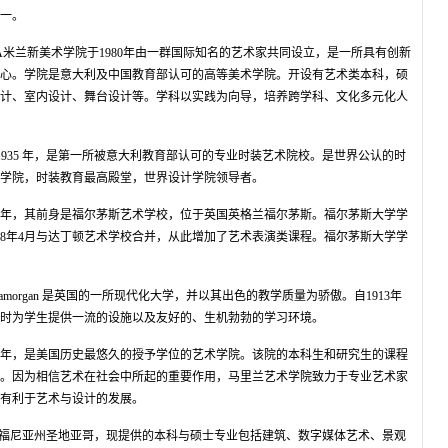
之一。
goni）NABA米兰新美术学院于1980年由一群国际知名的艺术家共同设立，是一所具有创新
心。学院是意大利及中国教育部认可的高等美术学院。开设有艺术类本科，硕
计、室内设计、舞台设计等。学科以实践为向导，培养跨学科、文化多元化人
ni）建立于 1935 年，是第一所被意大利教育部认可的专业时装艺术院校。是世界公认的时
学院，时装教育最高殿堂，世界设计学院领导者。
02年，其前身是福尔茅斯艺术学校，位于英国英格兰福尔茅斯。福尔茅斯大学学
2008年4月与达丁顿艺术学校合并，从此增加了艺术表演类课程。福尔茅斯大学学
 of Glamorgan 是英国的一所现代化大学，并以其出色的教学质量为骄傲。自1913年
时为学生提供一流的设施以及友好的、生机勃勃的学习环境。
26年，是美国历史最悠久的授予学位的艺术学院。该院的本科生和研究生的课程
。因为相信艺术在社会中所起的重要作用，马里兰艺术学院致力于专业艺术家
有利于艺术与设计的发展。
福尼亚州圣地亚哥，现提供的本科与硕士专业包括建筑、数字媒体艺术、景观