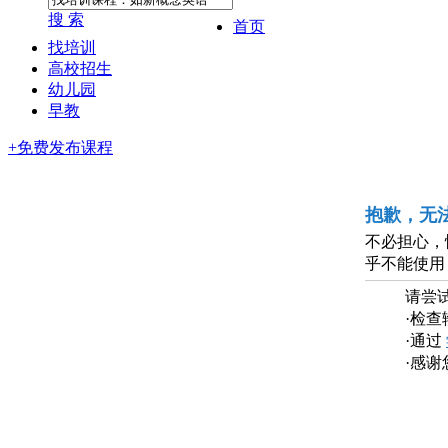
搜 索
首页
找培训
高校招生
幼儿园
早教
+免费发布课程
抱歉，无
不必担心，
乎不能使用
请尝
·检
·通过
·感