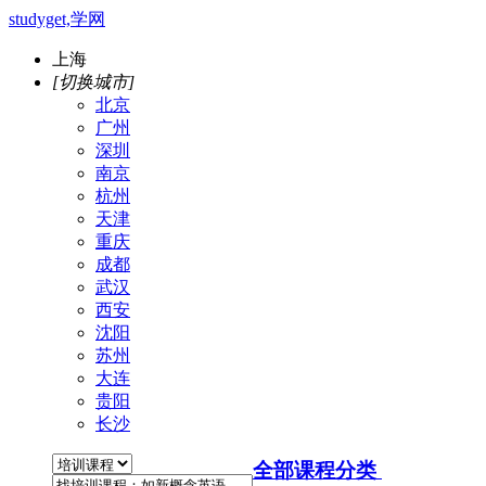
studyget,学网
上海
[切换城市]
北京
广州
深圳
南京
杭州
天津
重庆
成都
武汉
西安
沈阳
苏州
大连
贵阳
长沙
全部课程分类