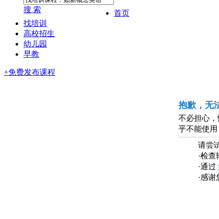
搜 索
首页
找培训
高校招生
幼儿园
早教
+免费发布课程
抱歉，无
不必担心，
乎不能使用
请尝
·检
·通过
·感