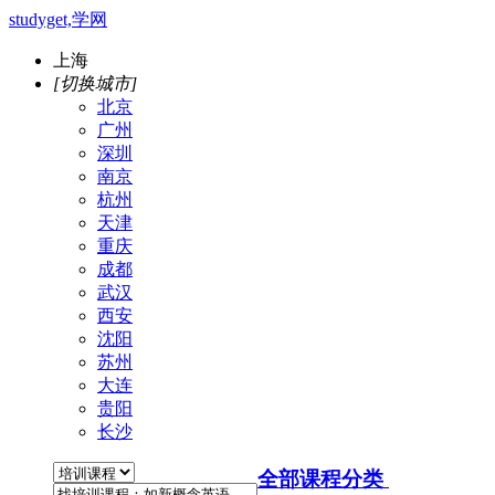
studyget,学网
上海
[切换城市]
北京
广州
深圳
南京
杭州
天津
重庆
成都
武汉
西安
沈阳
苏州
大连
贵阳
长沙
全部课程分类