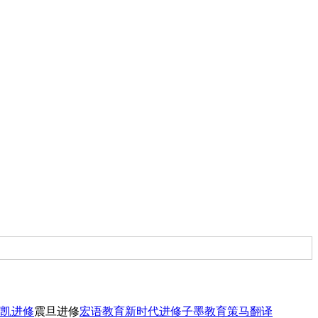
凯进修
震旦进修
宏语教育
新时代进修
子墨教育
策马翻译