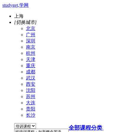
studyget,学网
上海
[切换城市]
北京
广州
深圳
南京
杭州
天津
重庆
成都
武汉
西安
沈阳
苏州
大连
贵阳
长沙
全部课程分类