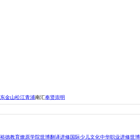
东
金山
松江
青浦
南汇
奉贤
崇明
裕德教育
燎原学院
世博翻译进修
国际少儿文化
中华职业进修
世博