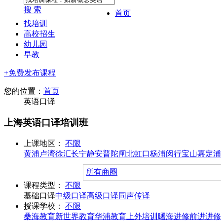
搜 索
首页
找培训
高校招生
幼儿园
早教
+免费发布课程
您的位置：
首页
英语口译
上海英语口译培训班
上课地区：
不限
黄浦
卢湾
徐汇
长宁
静安
普陀
闸北
虹口
杨浦
闵行
宝山
嘉定
浦
所有商圈
课程类型：
不限
基础口译
中级口译
高级口译
同声传译
授课学校：
不限
桑海教育
新世界教育
华浦教育
上外培训
曙海进修
前进进修