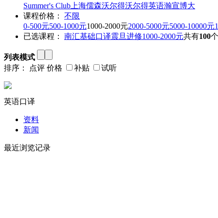
Summer's Club
上海儒森
沃尔得
沃尔得英语
瀚宣博大
课程价格：
不限
0-500元
500-1000元
1000-2000元
2000-5000元
5000-10000元
已选课程：
南汇
基础口译
震旦进修
1000-2000元
共有
100
列表模式
排序：
点评
价格
补贴
试听
英语口译
资料
新闻
最近浏览记录