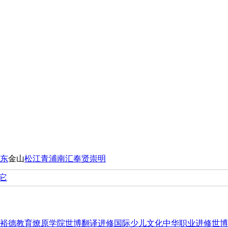
东
金山
松江
青浦
南汇
奉贤
崇明
它
裕德教育
燎原学院
世博翻译进修
国际少儿文化
中华职业进修
世博