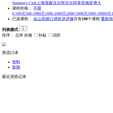
Summer's Club
上海儒森
沃尔得
沃尔得英语
瀚宣博大
课程价格：
不限
0-500元
500-1000元
1000-2000元
2000-5000元
5000-10000元
已选课程：
金山
高级口译
前进进修
共有
100
个课程
重新筛
列表模式
排序：
点评
价格
补贴
试听
英语口译
资料
新闻
最近浏览记录