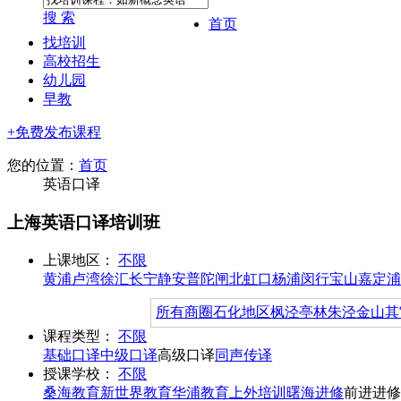
搜 索
首页
找培训
高校招生
幼儿园
早教
+免费发布课程
您的位置：
首页
英语口译
上海英语口译培训班
上课地区：
不限
黄浦
卢湾
徐汇
长宁
静安
普陀
闸北
虹口
杨浦
闵行
宝山
嘉定
浦
所有商圈
石化地区
枫泾
亭林
朱泾
金山其
课程类型：
不限
基础口译
中级口译
高级口译
同声传译
授课学校：
不限
桑海教育
新世界教育
华浦教育
上外培训
曙海进修
前进进修