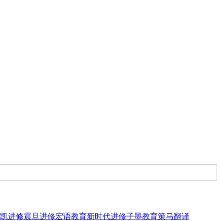
凯进修
震旦进修
宏语教育
新时代进修
子墨教育
策马翻译