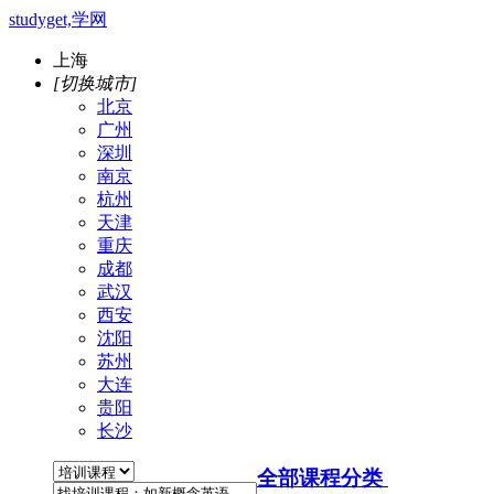
studyget,学网
上海
[切换城市]
北京
广州
深圳
南京
杭州
天津
重庆
成都
武汉
西安
沈阳
苏州
大连
贵阳
长沙
全部课程分类