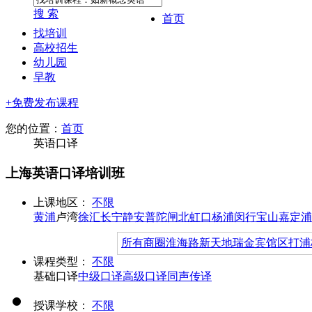
搜 索
首页
找培训
高校招生
幼儿园
早教
+免费发布课程
您的位置：
首页
英语口译
上海英语口译培训班
上课地区：
不限
黄浦
卢湾
徐汇
长宁
静安
普陀
闸北
虹口
杨浦
闵行
宝山
嘉定
浦
所有商圈
淮海路
新天地
瑞金宾馆区
打浦
课程类型：
不限
基础口译
中级口译
高级口译
同声传译
授课学校：
不限