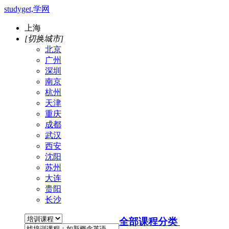
studyget,学网
上海
[切换城市]
北京
广州
深圳
南京
杭州
天津
重庆
成都
武汉
西安
沈阳
苏州
大连
贵阳
长沙
全部课程分类