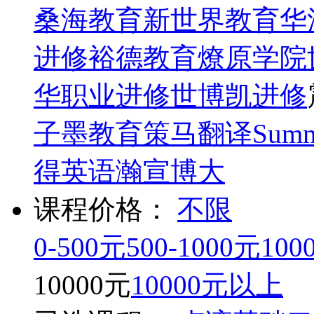
桑海教育
新世界教育
华
进修
裕德教育
燎原学院
华职业进修
世博凯进修
子墨教育
策马翻译
Summ
得英语
瀚宣博大
课程价格：
不限
0-500元
500-1000元
100
10000元
10000元以上