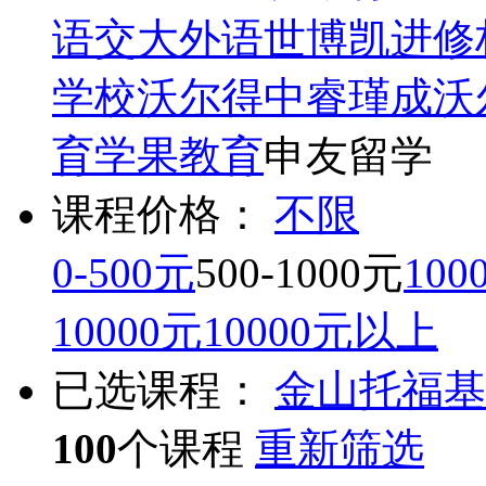
语
交大外语
世博凯进修
学校
沃尔得
中睿瑾成
沃
育
学果教育
申友留学
课程价格：
不限
0-500元
500-1000元
100
10000元
10000元以上
已选课程：
金山
托福基
100
个课程
重新筛选