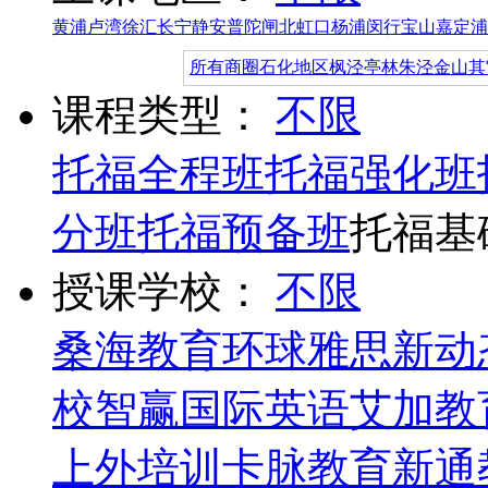
黄浦
卢湾
徐汇
长宁
静安
普陀
闸北
虹口
杨浦
闵行
宝山
嘉定
浦
所有商圈
石化地区
枫泾
亭林
朱泾
金山其
课程类型：
不限
托福全程班
托福强化班
分班
托福预备班
托福基
授课学校：
不限
桑海教育
环球雅思
新动
校
智赢国际英语
艾加教
上外培训
卡脉教育
新通