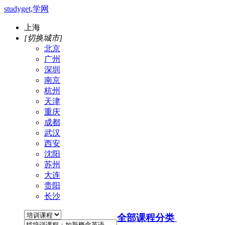
studyget,学网
上海
[切换城市]
北京
广州
深圳
南京
杭州
天津
重庆
成都
武汉
西安
沈阳
苏州
大连
贵阳
长沙
全部课程分类