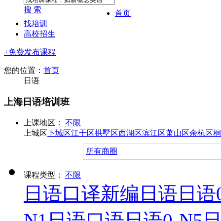
搜 索
首页
找培训
高校招生
+免费发布课程
您的位置：
首页
日语
上海日语培训班
上课地区：
不限
上城区
下城区
江干区
拱墅区
西湖区
滨江区
萧山区
余杭区
桐
所有商圈
课程类型：
不限
日语口译
新编日语
日语0
N1
日语口语
日语0-N5