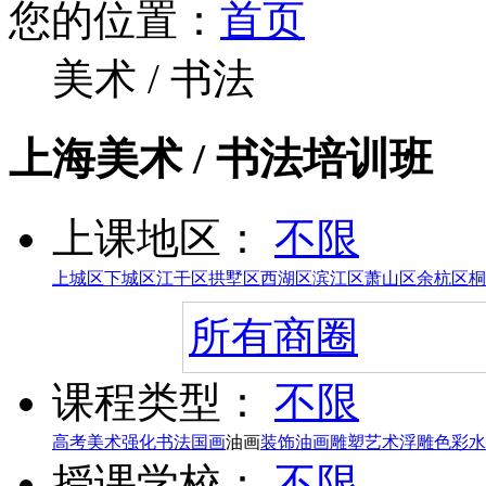
您的位置：
首页
美术 / 书法
上海美术 / 书法培训班
上课地区：
不限
上城区
下城区
江干区
拱墅区
西湖区
滨江区
萧山区
余杭区
桐
所有商圈
课程类型：
不限
高考美术强化
书法
国画
油画
装饰油画
雕塑
艺术浮雕
色彩水
授课学校：
不限