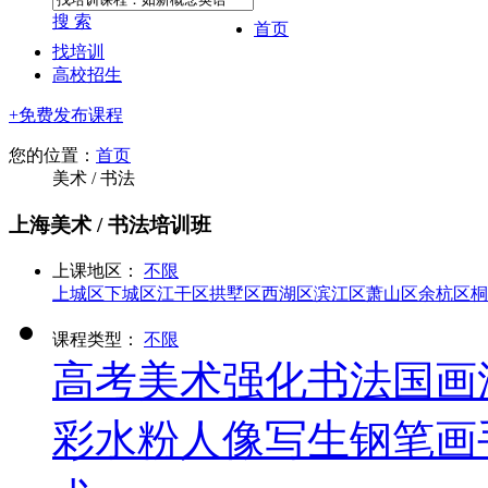
搜 索
首页
找培训
高校招生
+免费发布课程
您的位置：
首页
美术 / 书法
上海美术 / 书法培训班
上课地区：
不限
上城区
下城区
江干区
拱墅区
西湖区
滨江区
萧山区
余杭区
桐
课程类型：
不限
高考美术强化
书法
国画
彩水粉
人像写生
钢笔画